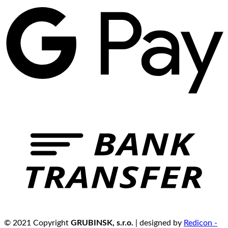
© 2021 Copyright
GRUBINSK, s.r.o.
| designed by
Redicon -