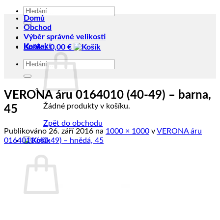
Hledat:
Domů
Obchod
Výběr správné velikosti
Kontakt
Košík /
0,00
€
Hledat:
VERONA áru 0164010 (40-49) – barna,
Žádné produkty v košíku.
45
Zpět do obchodu
Publikováno
26. září 2016
na
1000 × 1000
v
VERONA áru
0164010 (40-49) – hnědá, 45
Košík
Žádné produkty v košíku.