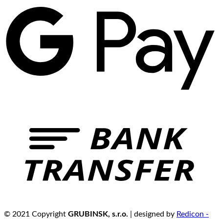
© 2021 Copyright
GRUBINSK, s.r.o.
| designed by
Redicon -