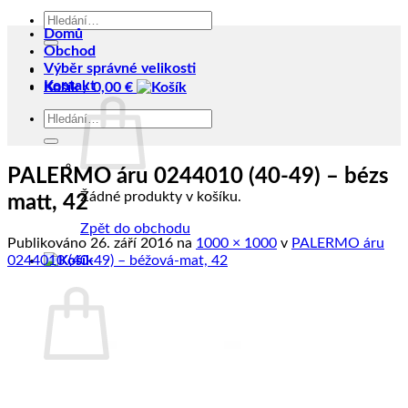
Hledat:
Domů
Obchod
Výběr správné velikosti
Kontakt
Košík /
0,00
€
Hledat:
PALERMO áru 0244010 (40-49) – bézs
Žádné produkty v košíku.
matt, 42
Zpět do obchodu
Publikováno
26. září 2016
na
1000 × 1000
v
PALERMO áru
0244010 (40-49) – béžová-mat, 42
Košík
Žádné produkty v košíku.