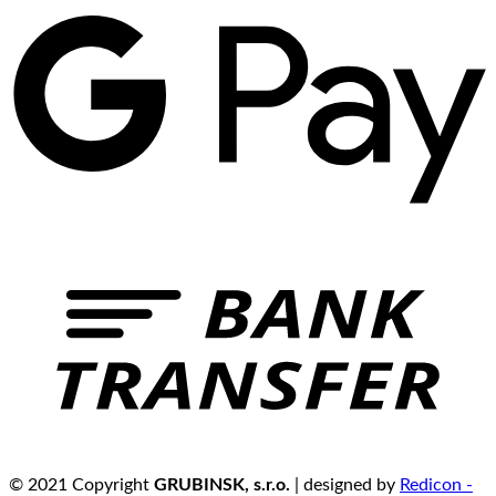
© 2021 Copyright
GRUBINSK, s.r.o.
| designed by
Redicon -