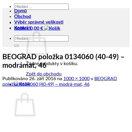
Hledat:
Domů
Obchod
Výběr správné velikosti
Kontakt
Košík /
0,00
€
Hledat:
BEOGRAD položka 0134060 (40-49) –
Žádné produkty v košíku.
modrámat, 46
Zpět do obchodu
Publikováno
26. září 2016
na
1000 × 1000
v
BEOGRAD
položka 0134060 (40-49) – modrá-mat, 46
Košík
Žádné produkty v košíku.